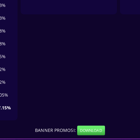
.3%
.3%
.8%
.8%
.5%
.2%
.2%
.05%
7.15%
BANNER PROMOSI:
DOWNLOAD