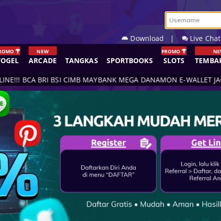
Download |
Live Ch
ROMO
NEW
PROMO
NE
TOGEL
ARCADE
TANGKAS
SPORTBOOKS
SLOTS
TEMBA
NE!!! BCA BRI BSI CIMB MAYBANK MEGA DANAMON E-WALLET JAGO 