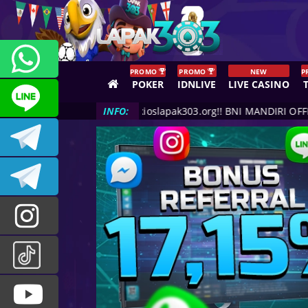
+6281292409860
PROMO
PROMO
NEW
P
POKER
IDNLIVE
LIVE CASINO
CSLAPAK303
AMI l4p4k303top.org, kioslapak303.org!! BNI MANDIRI OFFLI
INFO:
LAPAK303OFFICIAL
LAPAK303_OFFICIAL
lapak.update303
@lapak303ofc
LAPAK303.OFFICIAL