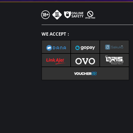
WE ACCEPT :