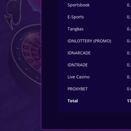
Sportsbook
0
E-Sports
0
Tangkas
0
IDNLOTTERY (PROMO)
0
IDNARCADE
0
IDNTRADE
0
Live Casino
0
PROXYBET
0
Total
1